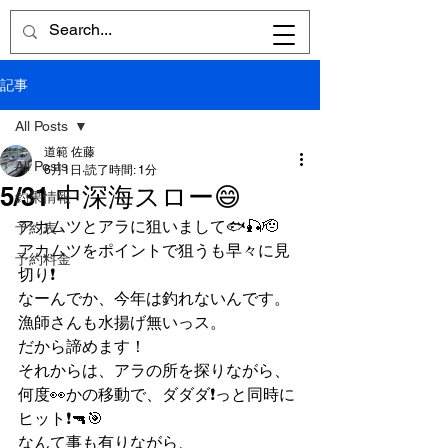
記事
All Posts
道範 佐藤
All Posts
6月1日
読了時間: 1分
5/31 中深海スロー😄
釣果情報
アカムツとアラに狙いまして🐟🎣🫡
予約表
アカムツをポイントで狙うも早々に見
予約料金
切り❗️
なーんでか、今年は釣れないんです。
漁師さんも水揚げ無いっス。
だから諦めます！
それからは、アラの所を探りながら、
何度👀かの移動で、ダダダ❗️っと同時に
ヒット❗️🔫🎯
なんて事も有りながら、