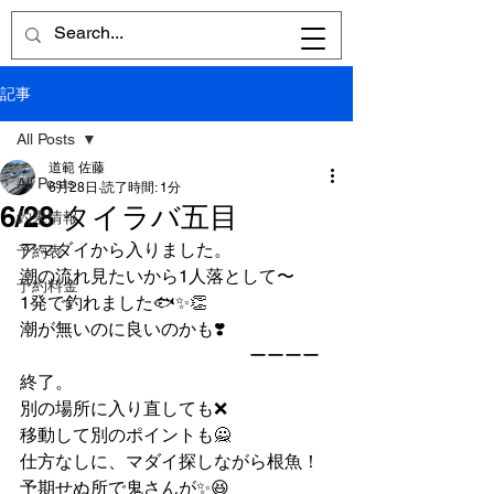
記事
All Posts
道範 佐藤
All Posts
6月28日
読了時間: 1分
6/28 タイラバ五目
釣果情報
アマダイから入りました。
予約表
潮の流れ見たいから1人落として〜
予約料金
1発で釣れました🐟✨👏
潮が無いのに良いのかも❣️
　　　　　　　　　　　　　ーーーー
終了。
別の場所に入り直しても❌
移動して別のポイントも🙅
仕方なしに、マダイ探しながら根魚！
予期せぬ所で鬼さんが✨😆