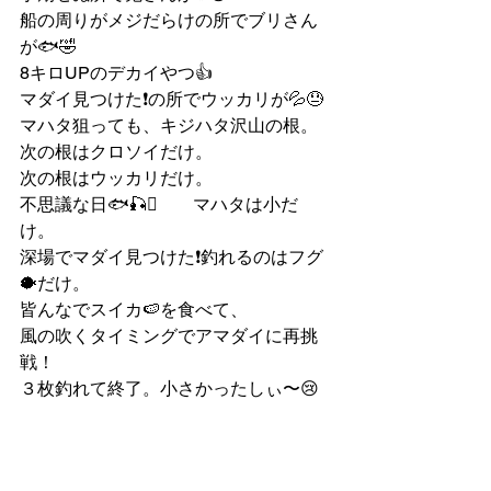
船の周りがメジだらけの所でブリさん
が🐟🤣
8キロUPのデカイやつ👍
マダイ見つけた❗️の所でウッカリが💦😓
マハタ狙っても、キジハタ沢山の根。
次の根はクロソイだけ。
次の根はウッカリだけ。
不思議な日🐟🎣🫪　　マハタは小だ
け。
深場でマダイ見つけた❗️釣れるのはフグ
🐡だけ。
皆んなでスイカ🍉を食べて、
風の吹くタイミングでアマダイに再挑
戦！
３枚釣れて終了。小さかったしぃ〜😢