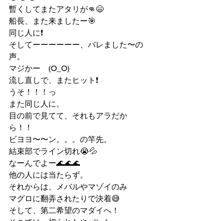
暫くしてまたアタリが👊😄
船長、また来ましたー🎯
同じ人に❗️
そしてーーーーーー、バレました〜の
声。
マジかー　(O_O)
流し直しで、またヒット❗️
うそ！！！っ
また同じ人に。
目の前で見てて、それもアラだか
ら！！
ビヨヨ〜〜ン。。。の竿先。
結束部でライン切れ😭💦
なーんでよー🌊🌊🌊
他の人には当たらず。
それからは、メバルやマゾイのみ
マグロに翻弄されたりで決着😅
そして、第二希望のマダイへ！