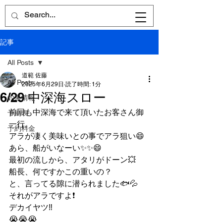
記事
All Posts
道範 佐藤
All Posts
2025年6月29日
読了時間: 1分
6/29 中深海スロー
釣果情報
前回も中深海で来て頂いたお客さん御
予約表
一行。
予約料金
アラが凄く美味いとの事でアラ狙い😄
あら、船がいなーい✨✨😄
最初の流しから、アタリがドーン💥
船長、何ですかこの重いの？
と、言ってる隙に潜られました🐟💦
それがアラですよ❗️
デカイヤツ‼️
😭😭😭