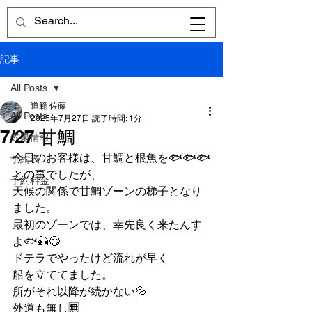
記事
All Posts
道範 佐藤
All Posts
2025年7月27日
読了時間: 1分
7/27 甘鯛
釣果情報
今日のお客様は、甘鯛と根魚を🐟🐟🐟
予約表
との事でしたが、
予約料金
天候の関係で甘鯛ゾーンの梯子となり
ました。
最初のゾーンでは、幸先良く来たんす
よ🐟🎣😄
ドテラでやったけど流れが早く
船を立ててました。
所がそれ以降が続かない💦
外道も無し🈚️