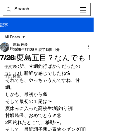
記事
All Posts
道範 佐藤
All Posts
2025年7月28日
読了時間: 1分
7/28 粟島五目？なんでも！
釣果情報
ここの所、甘鯛釣行ばかりだったの
予約表
で、少し新鮮な感じでしたね🌸
予約料金
それでも、やっちゃうんですね、甘
鯛。
しかも、最初から😁
そして最初の１尾は〜
夏休みに入った高校生❗️船釣り初‼️
甘鯛確保、おめでとう🎉㊗️
2匹釣れたとこで、移動〜。
そして、最近調子悪い青物ジギング👎🏽