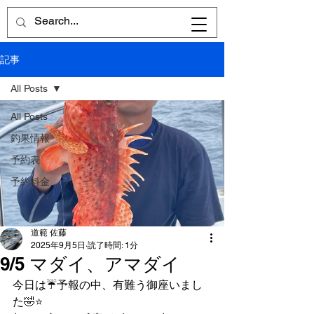
記事
All Posts
All Posts
釣果情報
予約表
予約料金
道範 佐藤
2025年9月5日
読了時間: 1分
9/5 マダイ、アマダイ
今日は☔️予報の中、有難う御座いまし
た🤣⭐️