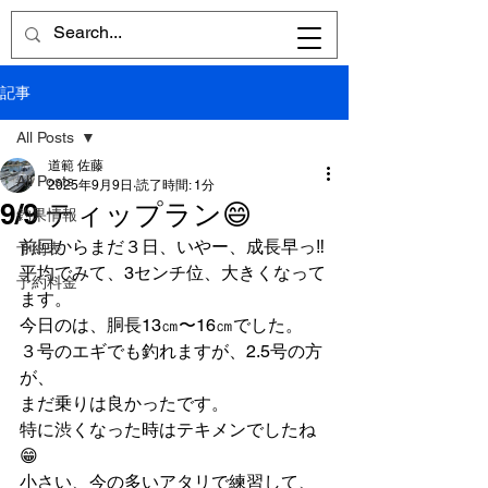
記事
All Posts
道範 佐藤
All Posts
2025年9月9日
読了時間: 1分
9/9 ティップラン😄
釣果情報
前回からまだ３日、いやー、成長早っ‼️
予約表
平均でみて、3センチ位、大きくなって
予約料金
ます。
今日のは、胴長13㎝〜16㎝でした。
３号のエギでも釣れますが、2.5号の方
が、
まだ乗りは良かったです。
特に渋くなった時はテキメンでしたね
😁
小さい、今の多いアタリで練習して、